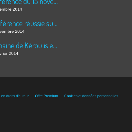
conférence du 15 novembre (suite)
embre 2014
Conférence réussie sur les usines Soler et la laiterie de Nolet!!!
vembre 2014
Domaine de Kéroulis en Algérie (ancienne propriétée de la famille Germain)
vrier 2014
en droits d'auteur
Offre Premium
Cookies et données personnelles