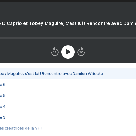
 DiCaprio et Tobey Maguire, c'est lui ! Rencontre avec Dam
bey Maguire, c'est lui ! Rencontre avec Damien Witecka
e 6
e 5
e 4
e 3
s créatrices de la VF !