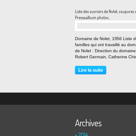
Liste des ouvriers de Nolet, coupures 
Presse,album photos...
…
Domaine de Nolet, 1956 Liste 
familles qui ont travaillé au do
de Nolet : Direction du domaine
Robert Germain, Catherine Chin
Germain, Jean-Pierre Averseng
Raymond Petit (à partir de 196
Lire la suite
directeur des vergers d'Aquitain
Monsieur Baille,...
Archives
2014