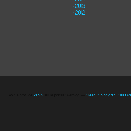
2013
2012
Voir le profil de
Paolpi
sur le portail Overblog
Créer un blog gratuit sur Ov