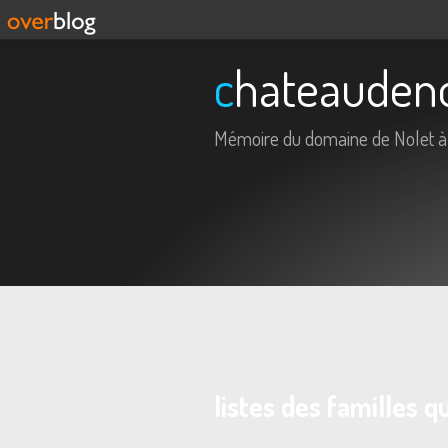
chateauden
Mémoire du domaine de Nolet à
listes des familles q