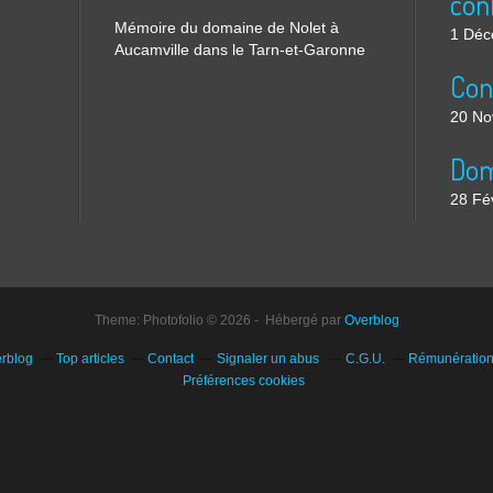
Mémoire du domaine de Nolet à
1 Déc
Aucamville dans le Tarn-et-Garonne
20 No
28 Fé
Theme: Photofolio © 2026 - Hébergé par
Overblog
erblog
Top articles
Contact
Signaler un abus
C.G.U.
Rémunération 
Préférences cookies