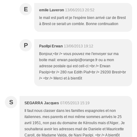
E
emile Laveron
13/06/2013 20:52
le mail est parti et je l'espère bien arrivé car de Brest
à Brest ce serait un comble. Bonne continuation
P
Paollpi Erwan
13/06/2013 19:12
Bonjour,<br /> vous pouvez me l'envoyer sur ma
boite mail: erwan.paolpi@orange.fr ou a mon
adresse postale qui est cell-ci:<br /> Erwan
Paolpi<br /> 280 rue Edith Piaf<br /> 29200 Brest<br
/> <br /> Merci et à bientôt
S
SEGARRA Jacques
07/05/2013 15:19
Il faut nous classer dans les familles espagnoles et non
italiennes. mes parents et moi même sommes arrivés le 25
avril 1951, non pas du domaine de Kéroulis mais d'Alger.. Je
souhaiterai avoir les adresses mail de Daniele et Mauricette
Caroll, de Madame Valda, de Nani Paolpi. <br /> A bientôt