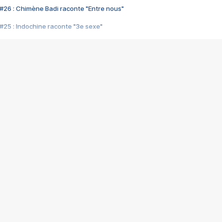
#26 : Chimène Badi raconte "Entre nous"
#25 : Indochine raconte "3e sexe"
#24 : Zaho raconte "C'est chelou"
#23 : Patrick Bruel raconte "Au café des délices"
#22 : Kyo raconte "Le chemin"
#21 : Nolwenn Leroy raconte "Cassé"
#20 : Patrick Hernandez raconte "Born to be alive"
#19 : Lorie raconte "Près de moi"
#18 : Michael Jones raconte "A nos actes manqués" (avec Jean-Jacque
#17 : Khaled raconte "Aïcha"
#16 : Corneille raconte "Parce qu'on vient de loin"
#15 : Indochine raconte "L'aventurier"