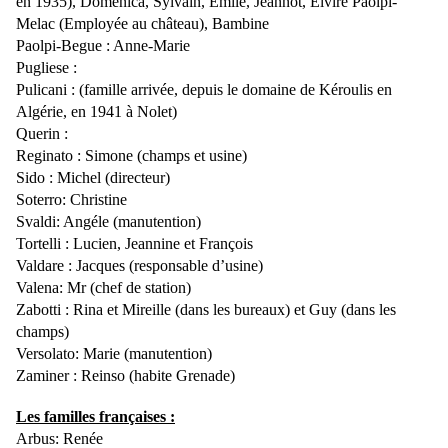
en 1935), Domenica, Sylvain, Emile, Jeannot, Elvire Paolpi-
Melac (Employée au château), Bambine
Paolpi-Begue : Anne-Marie
Pugliese :
Pulicani : (famille arrivée, depuis le domaine de Kéroulis en
Algérie, en 1941 à Nolet)
Querin :
Reginato : Simone (champs et usine)
Sido : Michel (directeur)
Soterro: Christine
Svaldi: Angéle (manutention)
Tortelli : Lucien, Jeannine et François
Valdare : Jacques (responsable d’usine)
Valena: Mr (chef de station)
Zabotti : Rina et Mireille (dans les bureaux) et Guy (dans les
champs)
Versolato: Marie (manutention)
Zaminer : Reinso (habite Grenade)
Les familles françaises :
Arbus: Renée