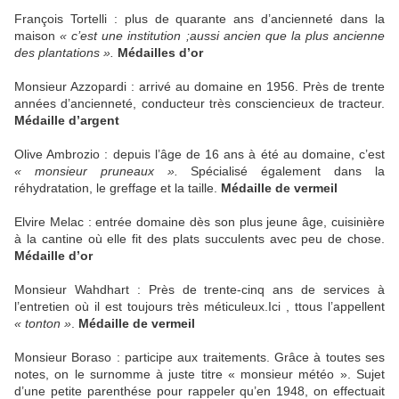
François Tortelli : plus de quarante ans d’ancienneté dans la
maison
« c’est une institution ;aussi ancien que la plus ancienne
des plantations ».
Médailles d’or
Monsieur Azzopardi : arrivé au domaine en 1956. Près de trente
années d’ancienneté, conducteur très consciencieux de tracteur.
Médaille d’argent
Olive Ambrozio : depuis l’âge de 16 ans à été au domaine, c’est
« monsieur pruneaux ».
Spécialisé également dans la
réhydratation, le greffage et la taille.
Médaille de vermeil
Elvire Melac : entrée domaine dès son plus jeune âge, cuisinière
à la cantine où elle fit des plats succulents avec peu de chose.
Médaille d’or
Monsieur Wahdhart : Près de trente-cinq ans de services à
l’entretien où il est toujours très méticuleux.Ici , ttous l’appellent
« tonton »
.
Médaille de vermeil
Monsieur Boraso : participe aux traitements. Grâce à toutes ses
notes, on le surnomme à juste titre « monsieur météo ». Sujet
d’une petite parenthése pour rappeler qu’en 1948, on effectuait